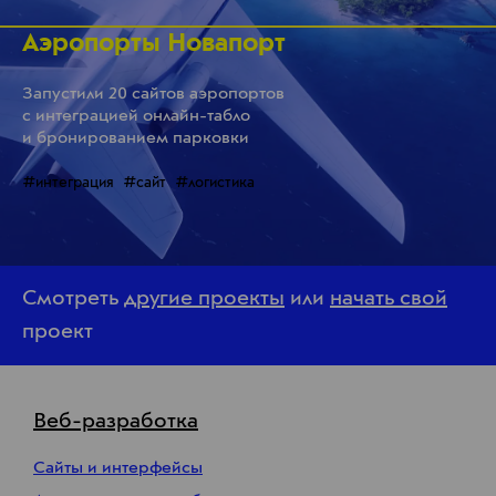
Аэропорты Новапорт
Запустили 20 сайтов аэропортов
с интеграцией онлайн-табло
и бронированием парковки
#интеграция
#сайт
#логистика
Смотреть
другие проекты
или
начать свой
проект
Веб-разработка
Сайты и интерфейсы