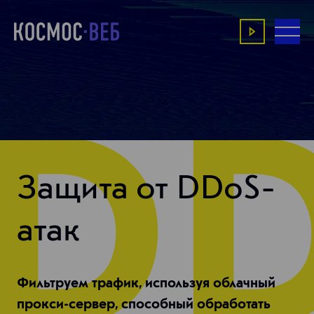
Защита от DDoS-
атак
Фильтруем трафик, используя облачный
прокси-сервер, способный обработать