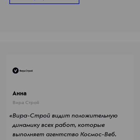
1970-01-01
Анна, Вира Строй
19
1205
Космос-Веб
+7 (383) 363-363-1
Новосибирск, Фрунзе, 88, офисы 1209 и 1205
Ко
Анна
Вира Строй
«Вира-Строй видит положительную
«Профессион
динамику всех работ, которые
выполняет агентство Космос-Веб.