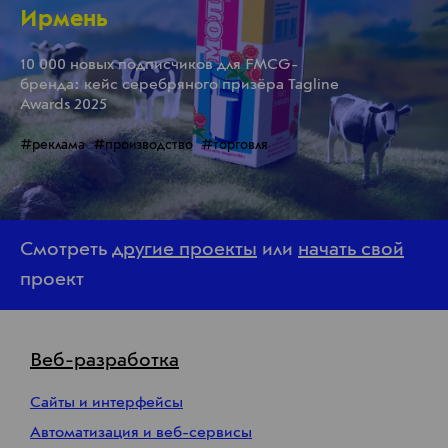
Ирмень
10 000 новых подписчиков для FMCG-
бренда: кейс серебряного призёра Tagline
Awards 2025
#реклама
#производство
#торговля
Смотреть
другие проекты
или
начать свой
проект
Веб-разработка
Сайты и интерфейсы
Автоматизация и веб-сервисы