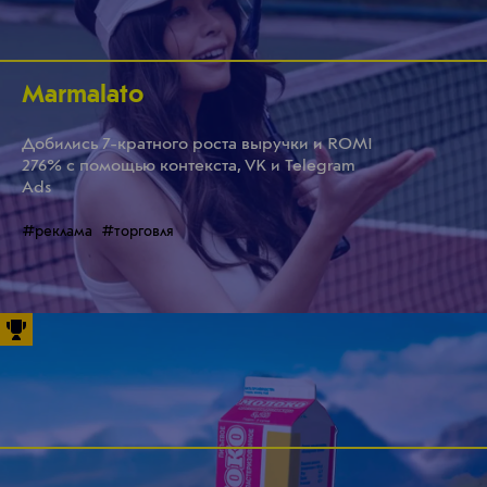
Marmalato
Добились 7-кратного роста выручки и ROMI
276% с помощью контекста, VK и Telegram
Ads
#реклама
#торговля