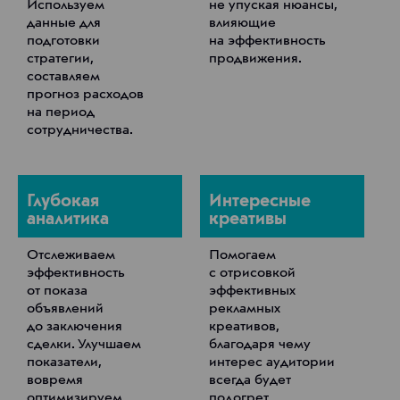
Используем
не упуская нюансы,
данные для
влияющие
подготовки
на эффективность
стратегии,
продвижения.
составляем
прогноз расходов
на период
сотрудничества.
Глубокая
Интересные
аналитика
креативы
Отслеживаем
Помогаем
эффективность
с отрисовкой
от показа
эффективных
объявлений
рекламных
до заключения
креативов,
сделки. Улучшаем
благодаря чему
показатели,
интерес аудитории
вовремя
всегда будет
оптимизируем
подогрет.