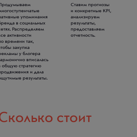
Продумываем
Ставим прогнозы
многоступенчатые
и конкретные KPI,
нативные упоминания
анализируем
бренда в социальных
результаты,
сетях. Распределяем
предоставляем
все активности
отчетность.
по времени так,
чтобы закупка
рекламы у блогера
гармонично вписалась
в общую стратегию
продвижения и дала
ощутимые результаты.
Сколько стоит