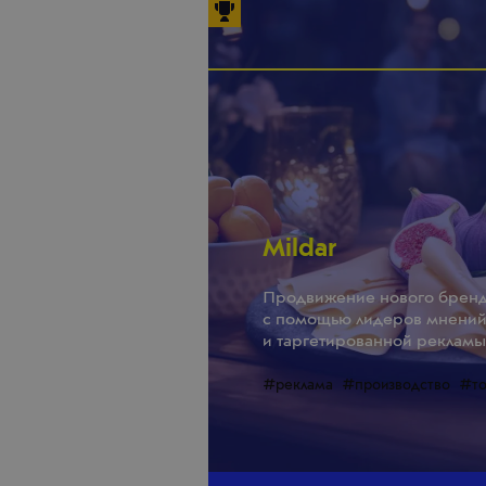
Mildar
Продвижение нового бренд
с помощью лидеров мнени
и таргетированной рекламы
#реклама
#производство
#то