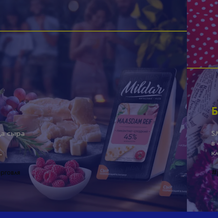
Б
а сыра
S
й
в
.
к
рговля
#