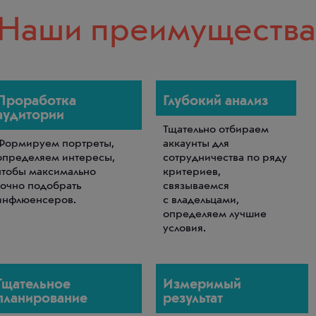
Наши преимущества
Проработка
Глубокий анализ
аудитории
Тщательно отбираем
Формируем портреты,
аккаунты для
определяем интересы,
сотрудничества по ряду
чтобы максимально
критериев,
точно подобрать
связываемся
инфлюенсеров.
с владельцами,
определяем лучшие
условия.
Тщательное
Измеримый
планирование
результат