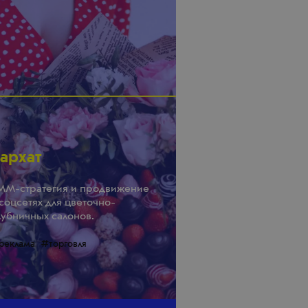
архат
MM-стратегия и продвижение
 соцсетях для цветочно-
лубничных салонов.
реклама
#торговля