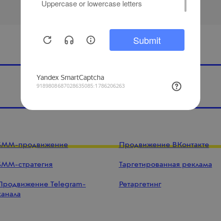
Купить рекламу у блогеров
SMM-продвижение
Продвижение ВКонтакте
SMM-стратегия
Таргетированная реклама
Продвижение Telegram-
Ретаргетинг
канала