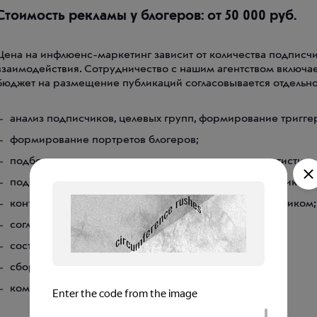
Стоимость рекламы у блогеров: от 50 000 руб.
Цена на инфлюенс-маркетинг зависит от количества подписчи
взаимодействия. Сотрудничество с нашим агентством включа
Бюджет на размещение публикаций согласовывается отдельно
анализ подписчиков, целевых групп, формирование тригге
формирование портретов блогеров;
подбор аккаунтов, проверка сервисами, запрос статистики,
подбор форматов взаимодействия, составление графика вы
контроль размещения рекламы в соответствии с графиком;
согласование рекламы с компанией и блогером;
составление ТЗ для блогеров;
сбор статистики и отчет;
коммуникацию с инфлюенсерами ведет агентство.