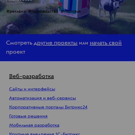
#реклама
#производство
#торговля
Смотреть
другие проекты
или
начать свой
проект
Веб-разработка
Сайты и интерфейсы
Автоматизация и веб-сервисы
Корпоративные порталы Битрикс24
Готовые решения
Мобильная разработка
Крупные внедрения 1С-Битрикс