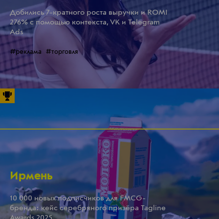
Добились 7-кратного роста выручки и ROMI
276% с помощью контекста, VK и Telegram
Ads
#реклама
#торговля
Ирмень
10 000 новых подписчиков для FMCG-
бренда: кейс серебряного призёра Tagline
Awards 2025