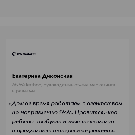
еская практика доктора Золотаева
1970-01-01
Екатерина Диконская, MyWatershop, руководите
19
1205
Космос-Веб
+7 (383) 363-363-1
Новосибирск, Фрунзе, 88, офисы 1209 и 1205
Ко
Екатерина Диконская
MyWatershop, руководитель отдела маркетинга
и рекламы
«С Космос-Веб
«Долгое время работаем с агентством
по направлению SMM. Нравится, что
ребята пробуют новые технологии
и предлагают интересные решения.