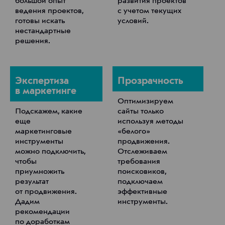
большой опыт
развития проектов
ведения проектов,
с учетом текущих
готовы искать
условий.
нестандартные
решения.
Экспертиза
Прозрачность
в маркетинге
Оптимизируем
Подскажем, какие
сайты только
еще
используя методы
маркетинговые
«белого»
инструменты
продвижения.
можно подключить,
Отслеживаем
чтобы
требования
приумножить
поисковиков,
результат
подключаем
от продвижения.
эффективные
Дадим
инструменты.
рекомендации
по доработкам