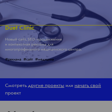
Duet Clinic
Новый сайт, SEO-продвижение
и контекстная реклама для
многопрофильного медицинского центра.
#реклама
#сайт
#медицина
Смотреть
другие проекты
или
начать свой
проект