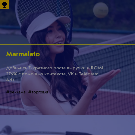
Marmalato
Добились 7-кратного роста выручки и ROMI
276% с помощью контекста, VK и Telegram
Ads
#реклама
#торговля