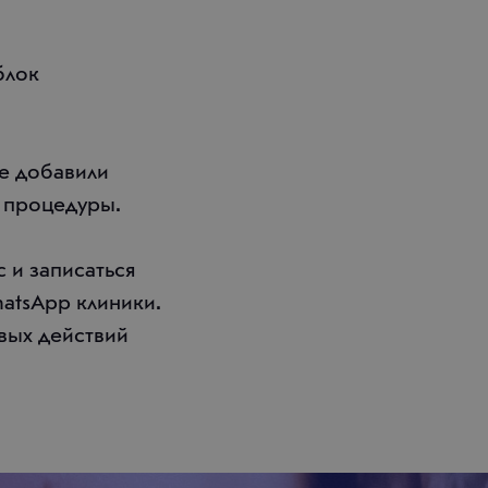
блок
ще добавили
 процедуры.
 и записаться
hatsApp клиники.
вых действий