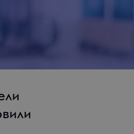
ели
овили