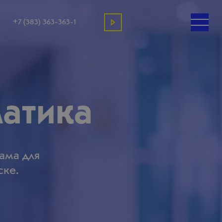
+7 (383) 363-363-1
атика
ама для
ске.