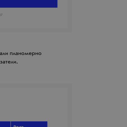
жали планомерно
затели.