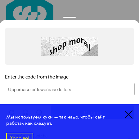
Это интернет-маркетинг.
ТОП-1 в разработке и продвижении сайтов
Сведения об ИТ-деятельности
©
2026
Космос-Веб
Мы используем куки — так надо, чтобы сайт
Политика конфиденциальности
работал как следует.
Site in English
Хорошо!