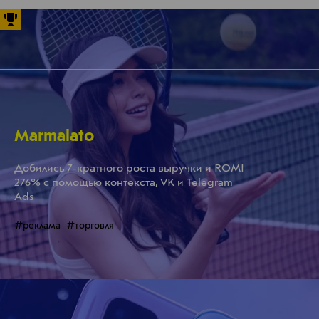
Marmalato
Добились 7-кратного роста выручки и ROMI
276% с помощью контекста, VK и Telegram
Ads
#реклама
#торговля