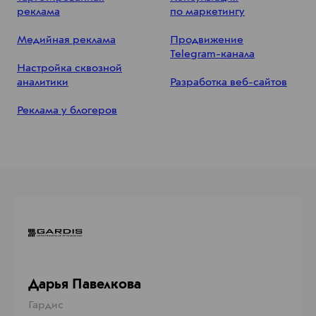
реклама
по маркетингу
Медийная реклама
Продвижение
Telegram-канала
Настройка сквозной
аналитики
Разработка веб-сайтов
Реклама у блогеров
1970-01-01
Дарья Павелкова, Гардис
19
1205
Космос-Веб
+7 (383) 363-363-1
Новосибирск, Фрунзе, 88, офисы 1209 и 1205
Ко
Дарья Павелкова
Гардис