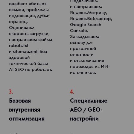
Подключаем
ошибки: «битые»
и настраиваем
ссылки, проблемы
Яндекс.Метрику,
индексации, дубли
Яндекс.Вебмастер,
страниц.
Google Search
Оцениваем
Console.
скорость загрузки,
Закладываем
настраиваем файлы
основу для
robots.txt
прозрачной
и sitemap.xml. Без
отчетности
здоровой
и отслеживания
технической базы
переходов из ИИ-
AI SEO не работает.
источников.
3.
4.
Базовая
Специальные
внутренняя
AEO / GEO-
оптимизация
настройки