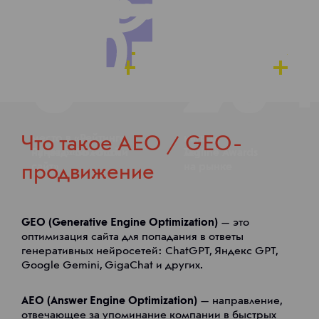
1 место —
в номинации
FMCG-бренда»
Разработка
«Юзабилити / UX»
и продвижение
1
12
Серебро
сайтов
8
20
1 место
в номинации
1200+ проектов
в номинации
«Social Media
1 место —
«Образование»
в сфере услуг»
Разработка сайтов
700+ клиентов
и веб-сервисов
1 место
Бронза
в среднем
80+ экспертов
в номинации
в номинации
ценовом сегменте
место в «Рейтинге
«Красота
наград
«Таргетированная
Что такое AEO / GEO-
Рунета» по России
наград «Золотой
и здоровье»
Tagline Awards
лет
реклама»
сайт»
на рынке
продвижение
GEO (Generative Engine Optimization)
— это
оптимизация сайта для попадания в ответы
генеративных нейросетей: ChatGPT, Яндекс GPT,
Google Gemini, GigaChat и других.
AEO (Answer Engine Optimization)
— направление,
отвечающее за упоминание компании в быстрых