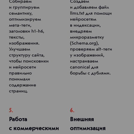
Собираем
Создаем
и группируем
и добавляем файл
семантику,
llms.txt для помощи
оптимизируем
нейросетям
мета-теги,
в индексации,
заголовки h1-h6,
внедряем
тексты,
микроразметку
изображения.
(Schema.org),
Улучшаем
проверяем alt-теги
структуру сайта,
у изображений,
чтобы поисковики
настраиваем
и нейросети
canonical для
правильно
борьбы с дублями.
понимали
содержание
страниц.
5.
6.
Работа
Внешняя
с коммерческими
оптимизация