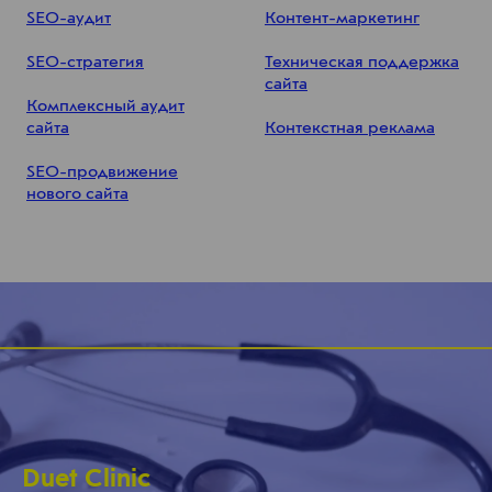
SEO-аудит
Контент-маркетинг
SEO-стратегия
Техническая поддержка
сайта
Комплексный аудит
сайта
Контекстная реклама
SEO-продвижение
нового сайта
Duet Clinic