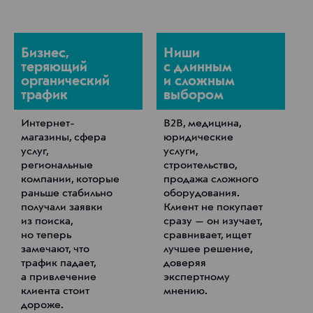
Бизнес,
Ниши
теряющий
с длинным
органический
и сложным
трафик
выбором
Интернет-
B2B, медицина,
магазины, сфера
юридические
услуг,
услуги,
региональные
строительство,
компании, которые
продажа сложного
раньше стабильно
оборудования.
получали заявки
Клиент не покупает
из поиска,
сразу — он изучает,
но теперь
сравнивает, ищет
замечают, что
лучшее решение,
трафик падает,
доверяя
а привлечение
экспертному
клиента стоит
мнению.
дороже.