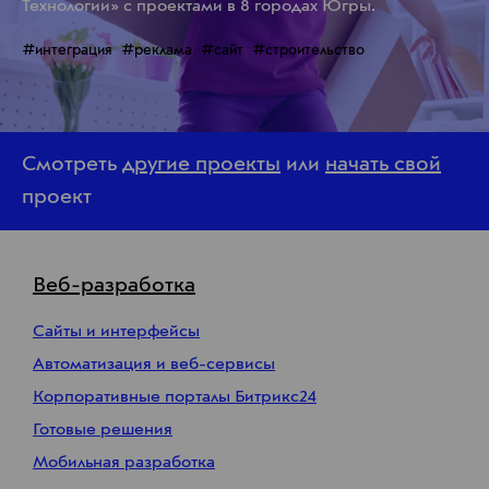
Технологии» с проектами в 8 городах Югры.
#интеграция
#реклама
#сайт
#строительство
Смотреть
другие проекты
или
начать свой
проект
Веб-разработка
Сайты и интерфейсы
Автоматизация и веб-сервисы
Корпоративные порталы Битрикс24
Готовые решения
Мобильная разработка